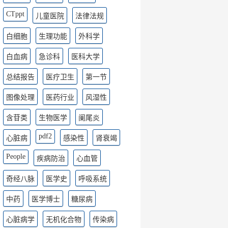
CTppt
儿童医院
法律法规
白细胞
生理功能
外科学
白血病
急诊科
医科大学
总结报告
医疗卫生
第一节
图像处理
医药行业
风湿性
含苷类
生物医学
阑尾炎
pdf2
心脏病
感染性
肾衰竭
People
疾病防治
心血管
奇经八脉
医学史
呼吸系统
中药
医学博士
糖尿病
心脏病学
无机化合物
传染病