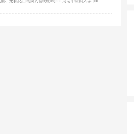
酸、无机化合物类药物的影响ppt-河南中医药大学.pdf...