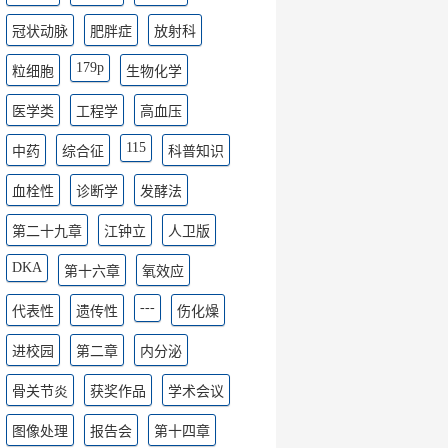
冠状动脉
肥胖症
放射科
179p
粒细胞
生物化学
医学类
工程学
高血压
115
中药
综合征
科普知识
血栓性
诊断学
发酵法
第二十九章
江钟立
人卫版
DKA
第十六章
氧效应
---
代表性
遗传性
伤化燥
进校园
第二章
内分泌
骨关节炎
获奖作品
学术会议
图像处理
报告会
第十四章